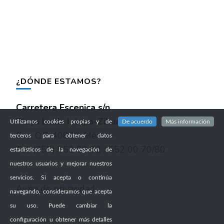
¿DÓNDE ESTAMOS?
Carretera Escenica s/n
Playa Linda Ixtapa-Zihuatanejo
,
Utilizamos cookies propias y de
De acuerdo
Más información
Gro. C.P. 40880, México.
terceros para obtener datos
Tel: (755) 552 00 02 / 552 00 70/80
estadísticos de la navegación de
nuestros usuarios y mejorar nuestros
servicios. Si acepta o continúa
Aviso de privacidad
navegando, consideramos que acepta
su uso. Puede cambiar la
configuración u obtener más detalles