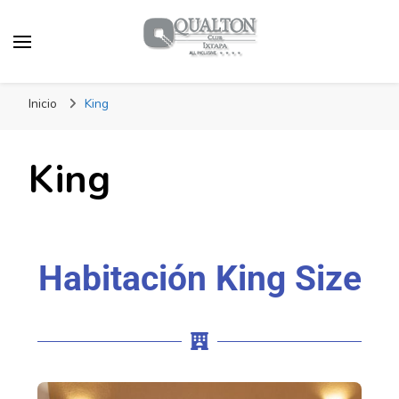
Qualton | Club Ixtapa
Inicio
King
King
Habitación King Size